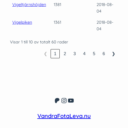
Vigeltjärnshöjden
1381
2018-08-
04
Vigelpiken
1361
2018-08-
04
Visar 1 till 10 av totalt 60 rader
❮
1
2
3
4
5
6
❯
Patreon
Instagram
YouTube
VandraFotaLeva.nu