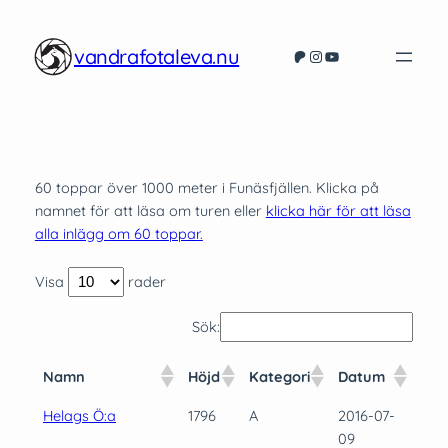
Hoppa
till
vandrafotaleva.nu
Patreon
Instagram
YouTube
innehåll
60 toppar över 1000 meter i Funäsfjällen. Klicka på
namnet för att läsa om turen eller
klicka här för att läsa
alla inlägg om 60 toppar.
Visa
rader
Sök:
Namn
Höjd
Kategori
Datum
Helags Ö:a
1796
A
2016-07-
09