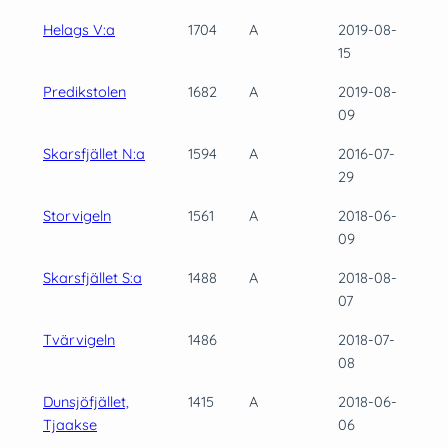
Helags V:a
1704
A
2019-08-
15
Predikstolen
1682
A
2019-08-
09
Skarsfjället N:a
1594
A
2016-07-
29
Storvigeln
1561
A
2018-06-
09
Skarsfjället S:a
1488
A
2018-08-
07
Tvärvigeln
1486
2018-07-
08
Dunsjöfjället,
1415
A
2018-06-
Tjaakse
06