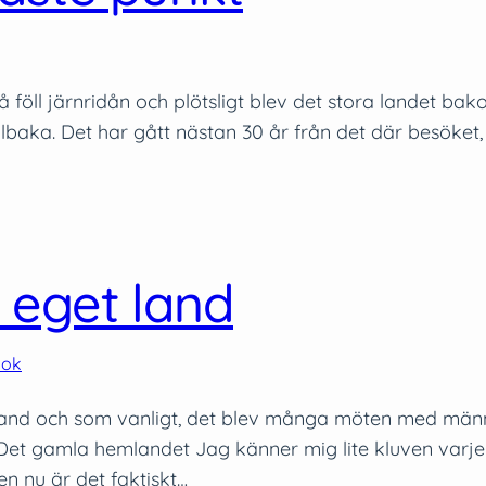
å föll järnridån och plötsligt blev det stora landet ba
llbaka. Det har gått nästan 30 år från det där besöket,
t eget land
bok
and och som vanligt, det blev många möten med männis
t gamla hemlandet Jag känner mig lite kluven varje gå
n nu är det faktiskt…