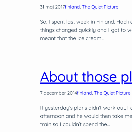
31 maj 2017
finland
, 
The Quiet Picture
So, I spent last week in Finland. Had 
things changed quickly and I got to w
meant that the ice cream…
About those p
7 december 2014
finland
, 
The Quiet Picture
If yesterday’s plans didn’t work out, I
afternoon and he would then take me t
train so I couldn’t spend the…