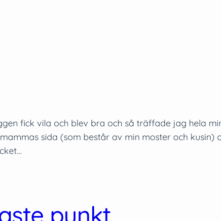
yggen fick vila och blev bra och så träffade jag hela m
n mammas sida (som består av min moster och kusin) o
ycket…
gaste punkt