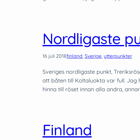
Nordligaste p
16 juli 2018
finland
, 
Sverige
, 
ytterpunkter
Sveriges nordligaste punkt, Treriksrös
att båten till Koltaluokta var full. J
hinna till röset innan alla andra, anna
Finland