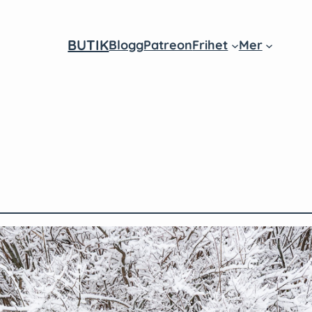
BUTIK
Blogg
Patreon
Frihet
Mer
am
ube