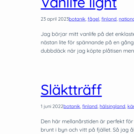
Vanlife light
23 april 2023
botanik
, 
fågel
, 
finland
, 
nation
Jag börjar mitt vanlife på det enklas
nästan lite för spännande på en gång.
dubbdäck när jag köpte plåtisen me
Släktträff
1 juni 2022
botanik
, 
finland
, 
hälsingland
, 
kä
Den här mellanårstiden är perfekt för a
brunt i byn och vitt på fjället. Så jag