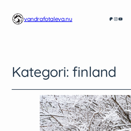
vandrafotaleva.nu
Patreon
Instagr
YouT
Kategori:
finland