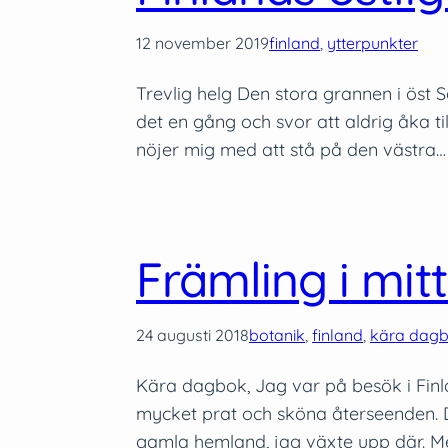
12 november 2019
finland
, 
ytterpunkter
Trevlig helg Den stora grannen i öst S
det en gång och svor att aldrig åka ti
nöjer mig med att stå på den västra…
Främling i mit
24 augusti 2018
botanik
, 
finland
, 
kära dag
Kära dagbok, Jag var på besök i Finl
mycket prat och sköna återseenden. De
gamla hemland, jag växte upp där. Me