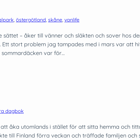
alpark
, 
östergötland
, 
skåne
, 
vanlife
te sättet – åker till vänner och släkten och sover ho
 Ett stort problem jag tampades med i mars var att hit
n sommardäcken var för…
ra dagbok
tt åka utomlands i stället för att sitta hemma och titta
 åkte till Finland förra veckan och träffade familjen oc