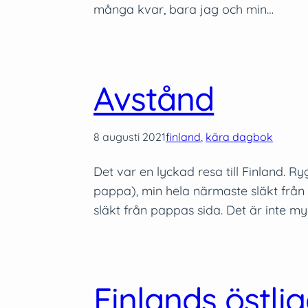
många kvar, bara jag och min…
Avstånd
8 augusti 2021
finland
, 
kära dagbok
Det var en lyckad resa till Finland. R
pappa), min hela närmaste släkt frå
släkt från pappas sida. Det är inte m
Finlands östli