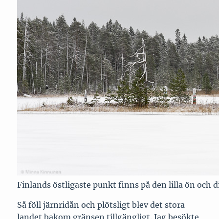
Finlands östligaste punkt finns på den lilla ön och di
Så föll järnridån och plötsligt blev det stora
landet bakom gränsen tillgängligt. Jag besökte