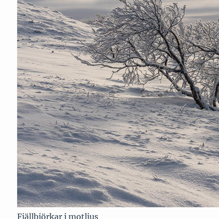
Fjällbjörkar i motljus