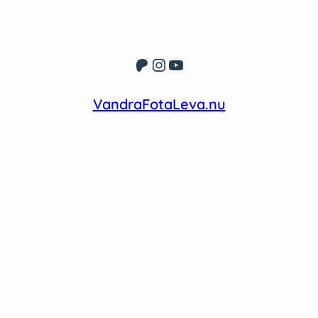
Patreon
Instagram
YouTube
VandraFotaLeva.nu