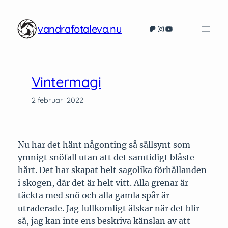
Hoppa
till
vandrafotaleva.nu
Patreon
Instagram
YouTube
innehåll
Vintermagi
2 februari 2022
Nu har det hänt någonting så sällsynt som
ymnigt snöfall utan att det samtidigt blåste
hårt. Det har skapat helt sagolika förhållanden
i skogen, där det är helt vitt. Alla grenar är
täckta med snö och alla gamla spår är
utraderade. Jag fullkomligt älskar när det blir
så, jag kan inte ens beskriva känslan av att