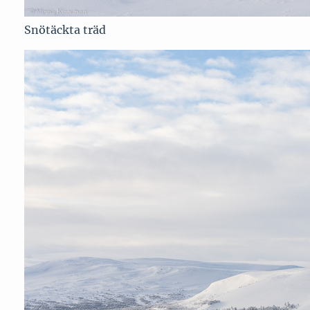
Snötäckta träd