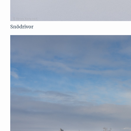
Snödrivor