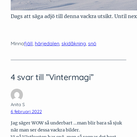
Dags att säga adjö till denna vackra utsikt. Until ne
Minna
fjäll
, 
härjedalen
, 
skidåkning
, 
snö
4 svar till ”Vintermagi”
Anita S
6 februari 2022
Jag säger WOW så underbart …man blir bara så sjuk
när man ser dessa vackra bilder.
Vi på Västkusten har snö, men så regnar det bort