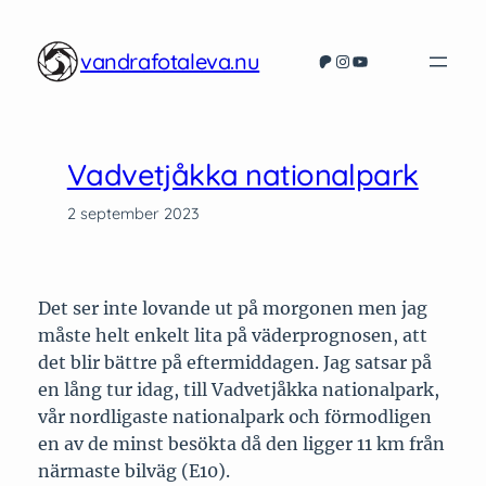
Hoppa
till
vandrafotaleva.nu
Patreon
Instagram
YouTube
innehåll
Vadvetjåkka nationalpark
2 september 2023
Det ser inte lovande ut på morgonen men jag
måste helt enkelt lita på väderprognosen, att
det blir bättre på eftermiddagen. Jag satsar på
en lång tur idag, till Vadvetjåkka nationalpark,
vår nordligaste nationalpark och förmodligen
en av de minst besökta då den ligger 11 km från
närmaste bilväg (E10).