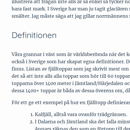
illustrera att frågan inte alls är så enkel så tycke
bara fast mark. I Sverige har man ju tagit glaciär
smälter. Jag måste säga att jag gillar norrmännens 
Definitionen
Våra grannar i väst som är världsberömda när det ko
också i Sverige som har skapat egna definitioner. De
finns. Listan av fjälltoppar som jag skrivit mest o
det så att inte alls alla toppar som hör till 60 topp
topparna över 1400 meter i Jämtland/Härjedalen och
dessa 1400+ toppar är båda av dessa överens om, då
För ett ge ett exempel på hur en fjälltopp definieras
Kalfjäll, alltså vara ovanför trädgränsen.
I Dalarna och Jämtland ska det falla minst
Annars räknas den som en förtopp till de