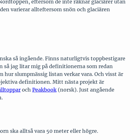
e Nordtoppen, eftersom de inte räknar glaciärer utan
den varierar allteftersom snön och glaciären
anska så ingående. Finns naturligtvis toppbestigare
en så jag litar mig på definitionerna som redan
m hur slumpmässig listan verkar vara. Och visst är
bjektiva definitionen. Mitt nästa projekt är
lltoppar
och
Peakbook
(norsk). Just angående
n.
orn ska alltså vara 50 meter eller högre.