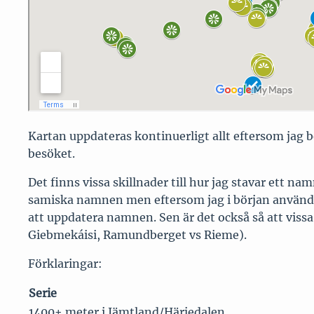
Kartan uppdateras kontinuerligt allt eftersom jag b
besöket.
Det finns vissa skillnader till hur jag stavar ett 
samiska namnen men eftersom jag i början använde 
att uppdatera namnen. Sen är det också så att viss
Giebmekáisi, Ramundberget vs Rieme).
Förklaringar:
Serie
1400+ meter i Jämtland/Härjedalen