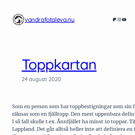
Hoppa
till
vandrafotaleva.nu
Patreon
Instagr
YouT
innehåll
Toppkartan
24 augusti 2020
Som en person som har toppbestigningar som sin främs
räknas som en fjälltopp. Den mest uppenbara definiti
I så fall skulle t.ex. Ånnfjället ha minst 10 toppar.
Lappland. Det går alltså heller inte att definiera en 