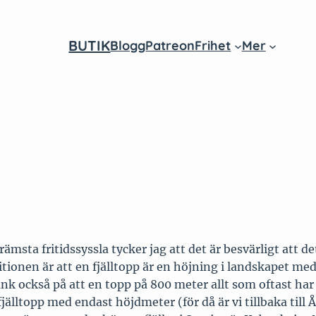
BUTIK
Blogg
Patreon
Frihet
Mer
am
ube
ta fritidssyssla tycker jag att det är besvärligt att det
onen är att en fjälltopp är en höjning i landskapet med k
 Tänk också på att en topp på 800 meter allt som oftast har
fjälltopp med endast höjdmeter (för då är vi tillbaka till 