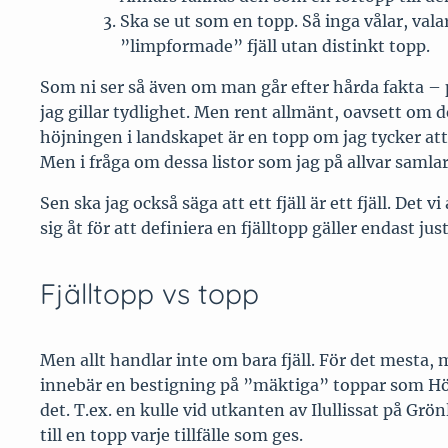
Ska se ut som en topp. Så inga vålar, val
”limpformade” fjäll utan distinkt topp.
Som ni ser så även om man går efter hårda fakta – pr
jag gillar tydlighet. Men rent allmänt, oavsett om det
höjningen i landskapet är en topp om jag tycker att 
Men i fråga om dessa listor som jag på allvar samla
Sen ska jag också säga att ett fjäll är ett fjäll. De
sig åt för att definiera en fjälltopp gäller endast ju
Fjälltopp vs topp
Men allt handlar inte om bara fjäll. För det mesta, me
innebär en bestigning på ”mäktiga” toppar som Hög
det. T.ex. en kulle vid utkanten av Ilullissat på Grö
till en topp varje tillfälle som ges.