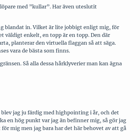
tlöpare med ”kullar”. Har även uteslutit
landat in. Vilket är lite jobbigt enligt mig, för
det väldigt enkelt, en topp är en topp. Den där
ta, planterar den virtuella flaggan så att säga.
nses vara de bästa som finns.
trädgränsen. Så alla dessa hårklyverier man kan ägna
så blev jag ju färdig med highpointing i år, och det
a en hög punkt var jag än befinner mig, så gör jag
gt för mig men jag bara har det här behovet av att gå