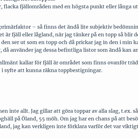
ar, flacka fjällområden med en högsta punkt eller långa u
imärfaktor – så finns det ändå lite subjektiv bedömning b
 är fjäll eller lågland, när jag tänker på en topp så blir 
den ser ut som en topp och då prickar jag in den i min kar
r, då använder jag dessa befintliga listor som ändå kan a
t vi allmänt kallar för fjäll är området som finns ovanför 
st i syfte att kunna räkna toppbestigningar.
n inte allt. Jag gillar att göra toppar av alla slag, t.ex. 
häll på Öland, 55 möh. Om jag har en chans på att besök
nland, jag kan verkligen inte förklara varför det var vikti