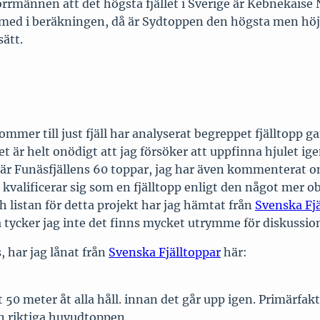
r norrmännen att det högsta fjället i Sverige är Kebnekais
en med i beräkningen, då är Sydtoppen den högsta men höj
sätt.
mmer till just fjäll har analyserat begreppet fjälltopp g
t är helt onödigt att jag försöker att uppfinna hjulet ig
m är Funäsfjällens 60 toppar, jag har även kommenterat o
ar kvalificerar sig som en fjälltopp enligt den något mer o
 listan för detta projekt har jag hämtat från
Svenska Fjä
 tycker jag inte det finns mycket utrymme för diskussio
, har jag lånat från
Svenska Fjälltoppar
här:
 50 meter åt alla håll. innan det går upp igen. Primärfakt
n riktiga huvudtoppen.