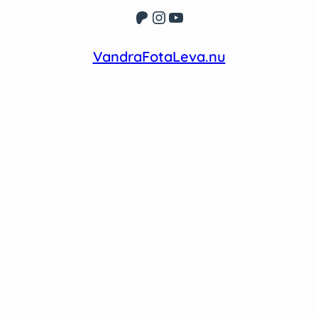
Patreon
Instagram
YouTube
VandraFotaLeva.nu