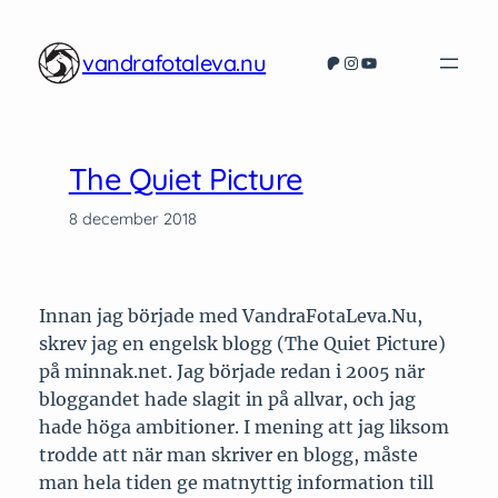
Hoppa
till
vandrafotaleva.nu
Patreon
Instagram
YouTube
innehåll
The Quiet Picture
8 december 2018
Innan jag började med VandraFotaLeva.Nu,
skrev jag en engelsk blogg (The Quiet Picture)
på minnak.net. Jag började redan i 2005 när
bloggandet hade slagit in på allvar, och jag
hade höga ambitioner. I mening att jag liksom
trodde att när man skriver en blogg, måste
man hela tiden ge matnyttig information till