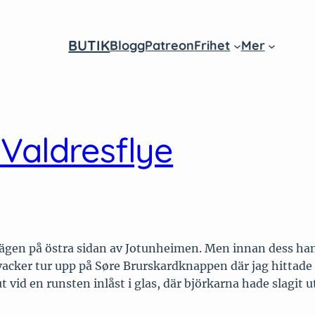
BUTIK
Blogg
Patreon
Frihet
Mer
am
ube
 Valdresflye
jällvägen på östra sidan av Jotunheimen. Men innan dess 
acker tur upp på Søre Brurskardknappen där jag hittade
vid en runsten inlåst i glas, där björkarna hade slagit ut,