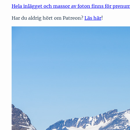
Hela inlägget och massor av foton finns för prenu
Har du aldrig hört om Patreon?
Läs här
!