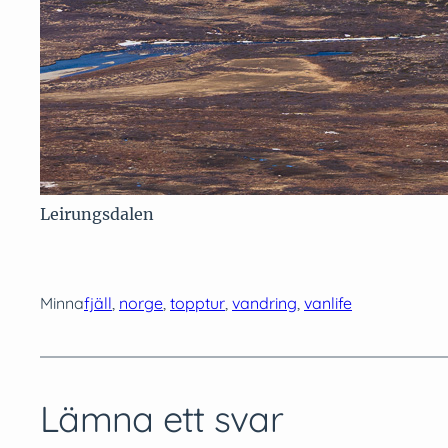
Leirungsdalen
Minna
fjäll
, 
norge
, 
topptur
, 
vandring
, 
vanlife
Lämna ett svar