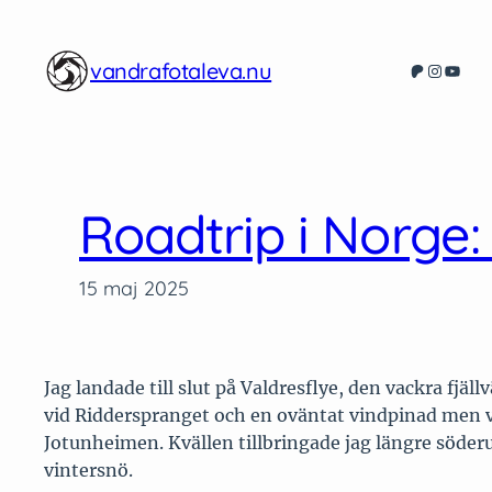
Hoppa
till
vandrafotaleva.nu
Patreon
Instagr
YouT
innehåll
Roadtrip i Norge:
15 maj 2025
Jag landade till slut på Valdresflye, den vackra f
vid Ridderspranget och en oväntat vindpinad men v
Jotunheimen. Kvällen tillbringade jag längre söderut 
vintersnö.