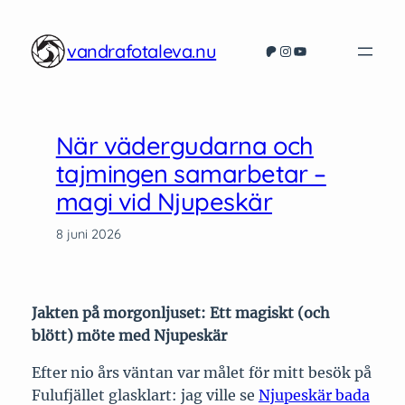
Hoppa
till
vandrafotaleva.nu
Patreon
Instagram
YouTube
innehåll
När vädergudarna och
tajmingen samarbetar –
magi vid Njupeskär
8 juni 2026
Jakten på morgonljuset: Ett magiskt (och
blött) möte med Njupeskär
Efter nio års väntan var målet för mitt besök på
Fulufjället glasklart: jag ville se
Njupeskär bada