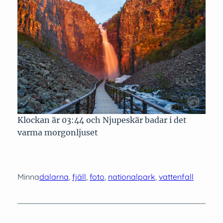
Klockan är 03:44 och Njupeskär badar i det
varma morgonljuset
Minna
dalarna
, 
fjäll
, 
foto
, 
nationalpark
, 
vattenfall