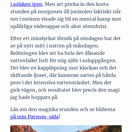
i solsken igen
. Men att pricka in den korta
stunden på morgonen då junisolen faktiskt når
ner i ravinen visade sig bli en mental kamp mot
opålitliga väderappar och akut sömnbrist.
Efter ett misslyckat försök på söndagen bar det
av på nytt mitt i natten på måndagen.
Belöningen blev att ha hela det dånande
vattenfallet helt för mig själv i soluppgången.
Det blev en kapplöpning mot klockan och det
skiftande ljuset, där kameran sattes på hårda
prov i det intensiva vattenstänket. Men det
gick vägen, och resultatet blev precis den magi
jag hade hoppats på.
Läs om den magiska stunden och se bilderna
på min Patreon-sida
!