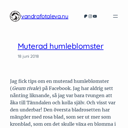
Hoppa
till
vandrafotaleva.nu
Patreon
Instagram
YouTube
innehåll
Muterad humleblomster
18 juni 2018
Jag fick tips om en muterad humleblomster
(
Geum rivale
) på Facebook. Jag har aldrig sett
nånting liknande, så jag var bara tvungen att
åka till Tänndalen och kolla själv. Och visst var
den underbar! Den översta bladrosetten har
mängder med rosa blad, som ser ut mer som
kronblad, som om det skulle växa en blomma i