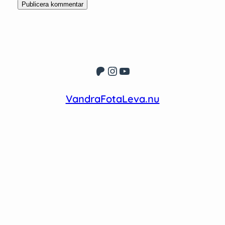
Patreon
Instagram
YouTube
VandraFotaLeva.nu