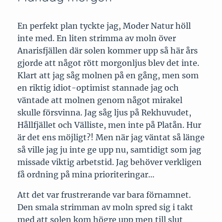
En perfekt plan tyckte jag, Moder Natur höll
inte med. En liten strimma av moln över
Anarisfjällen där solen kommer upp så här års
gjorde att något rött morgonljus blev det inte.
Klart att jag såg molnen på en gång, men som
en riktig idiot-optimist stannade jag och
väntade att molnen genom något mirakel
skulle försvinna. Jag såg ljus på Rekhuvudet,
Hållfjället och Välliste, men inte på Platån. Hur
är det ens möjligt?! Men när jag väntat så länge
så ville jag ju inte ge upp nu, samtidigt som jag
missade viktig arbetstid. Jag behöver verkligen
få ordning på mina prioriteringar…
Att det var frustrerande var bara förnamnet.
Den smala strimman av moln spred sig i takt
med att solen kom högre upp men till slut