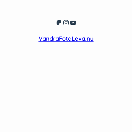
Patreon
Instagram
YouTube
VandraFotaLeva.nu