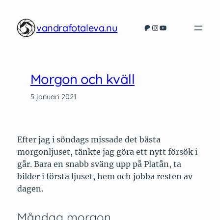
Hoppa
till
vandrafotaleva.nu
Patreon
Instagram
YouTube
innehåll
Morgon och kväll
5 januari 2021
Efter jag i söndags missade det bästa
morgonljuset, tänkte jag göra ett nytt försök i
går. Bara en snabb sväng upp på Platån, ta
bilder i första ljuset, hem och jobba resten av
dagen.
Måndag morgon