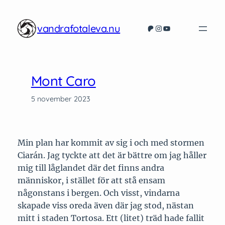
Hoppa
till
vandrafotaleva.nu
Patreon
Instagram
YouTube
innehåll
Mont Caro
5 november 2023
Min plan har kommit av sig i och med stormen
Ciarán. Jag tyckte att det är bättre om jag håller
mig till låglandet där det finns andra
människor, i stället för att stå ensam
någonstans i bergen. Och visst, vindarna
skapade viss oreda även där jag stod, nästan
mitt i staden Tortosa. Ett (litet) träd hade fallit