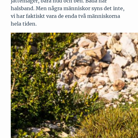
jättemager, bara hud och ben. Båda har
halsband. Men några människor syns det inte,
vi har faktiskt vara de enda två människorna
hela tiden.