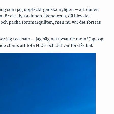
gonting som jag upptäckt ganska nyligen – att dunen
n för att flytta dunen i kanalerna, då blev det
en och packa sommarquilten, men nu var det förstås
 var jag tacksam – jag såg nattlysande moln! Jag tog
e chans att fota NLCs och det var förstås kul.