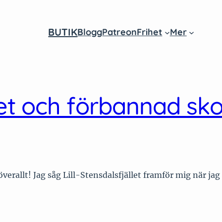
BUTIK
Blogg
Patreon
Frihet
Mer
am
ube
llet och förbannad sk
erallt! Jag såg Lill-Stensdalsfjället framför mig när jag