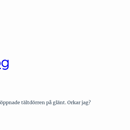
og
 öppnade tältdörren på glänt. Orkar jag?