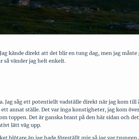
. Jag kände direkt att det blir en tung dag, men jag måste 
 så vänder jag helt enkelt.
Jag såg ett potentiellt vadställe direkt när jag kom till å
ta ett annat ställe. Det var inga konstigheter, jag kom öve
 om toppen. Det är ganska brant på den här sidan och det 
tivt lätt väg upp.
cket blötare än jag hade föreställt mig så jag var tvunge