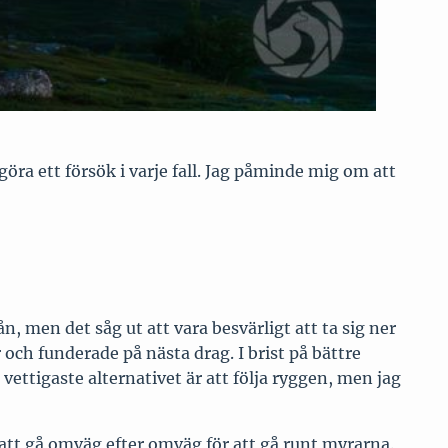
göra ett försök i varje fall. Jag påminde mig om att
n, men det såg ut att vara besvärligt att ta sig ner
r och funderade på nästa drag. I brist på bättre
vettigaste alternativet är att följa ryggen, men jag
n att gå omväg efter omväg för att gå runt myrarna.