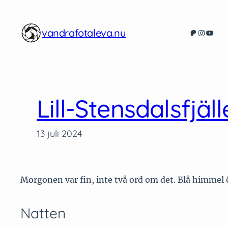
Hoppa
till
vandrafotaleva.nu
Patreon
Instagr
YouT
innehåll
Lill-Stensdalsfjä
13 juli 2024
Morgonen var fin, inte två ord om det. Blå himmel öv
Natten