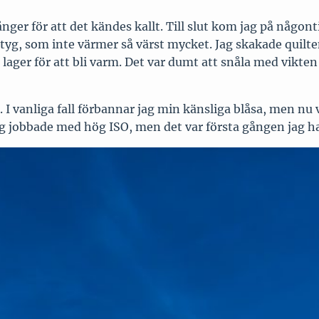
a gånger för att det kändes kallt. Till slut kom jag på nå
ara tyg, som inte värmer så värst mycket. Jag skakade quilte
a lager för att bli varm. Det var dumt att snåla med vikt
. I vanliga fall förbannar jag min känsliga blåsa, men nu
g jobbade med hög ISO, men det var första gången jag had