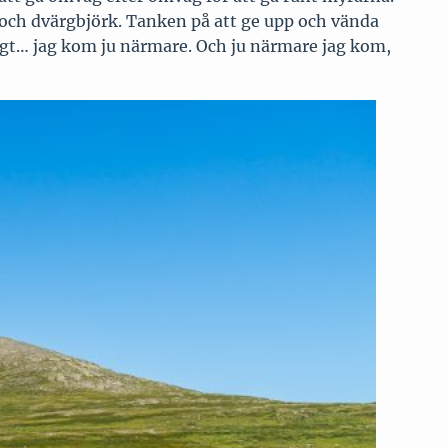
r och dvärgbjörk. Tanken på att ge upp och vända
digt… jag kom ju närmare. Och ju närmare jag kom,