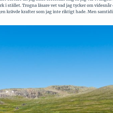
k i stället. Trogna läsare vet vad jag tycker om videsnå
gen krävde krafter som jag inte riktigt hade. Men samti