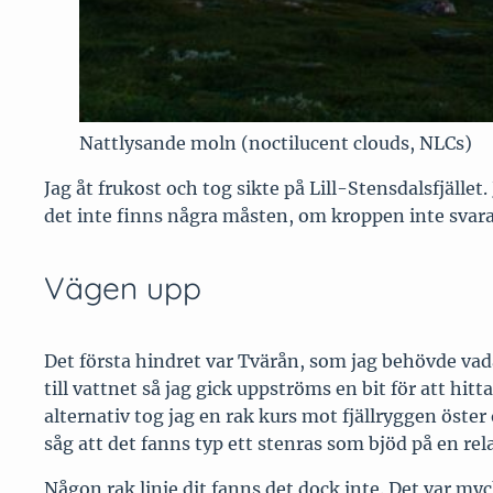
Nattlysande moln (noctilucent clouds, NLCs)
Jag åt frukost och tog sikte på Lill-Stensdalsfjället
det inte finns några måsten, om kroppen inte svarar
Vägen upp
Det första hindret var Tvärån, som jag behövde vada. 
till vattnet så jag gick uppströms en bit för att hit
alternativ tog jag en rak kurs mot fjällryggen öster
såg att det fanns typ ett stenras som bjöd på en rela
Någon rak linje dit fanns det dock inte. Det var my