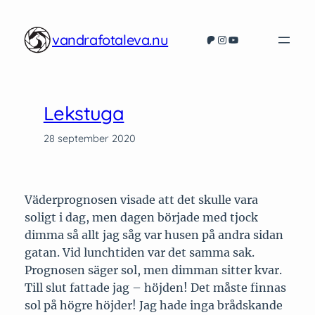
Hoppa
till
vandrafotaleva.nu
Patreon
Instagram
YouTube
innehåll
Lekstuga
28 september 2020
Väderprognosen visade att det skulle vara
soligt i dag, men dagen började med tjock
dimma så allt jag såg var husen på andra sidan
gatan. Vid lunchtiden var det samma sak.
Prognosen säger sol, men dimman sitter kvar.
Till slut fattade jag – höjden! Det måste finnas
sol på högre höjder! Jag hade inga brådskande