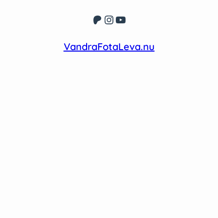
Patreon
Instagram
YouTube
VandraFotaLeva.nu