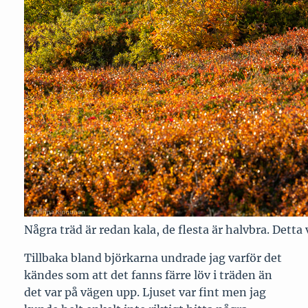
Några träd är redan kala, de flesta är halvbra. Detta 
Tillbaka bland björkarna undrade jag varför det
kändes som att det fanns färre löv i träden än
det var på vägen upp. Ljuset var fint men jag