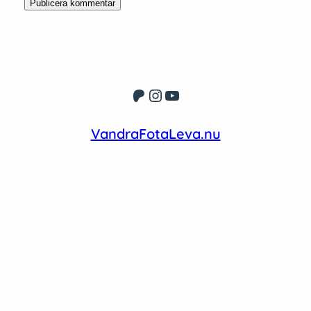
Patreon
Instagram
YouTube
VandraFotaLeva.nu