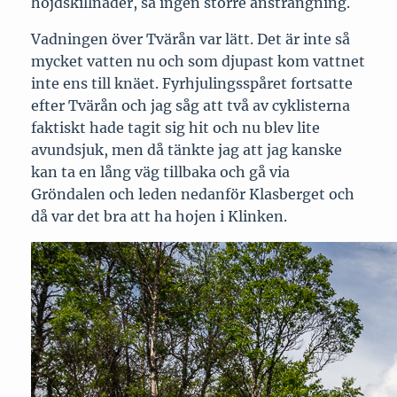
höjdskillnader, så ingen större ansträngning.
Vadningen över Tvärån var lätt. Det är inte så
mycket vatten nu och som djupast kom vattnet
inte ens till knäet. Fyrhjulingsspåret fortsatte
efter Tvärån och jag såg att två av cyklisterna
faktiskt hade tagit sig hit och nu blev lite
avundsjuk, men då tänkte jag att jag kanske
kan ta en lång väg tillbaka och gå via
Gröndalen och leden nedanför Klasberget och
då var det bra att ha hojen i Klinken.