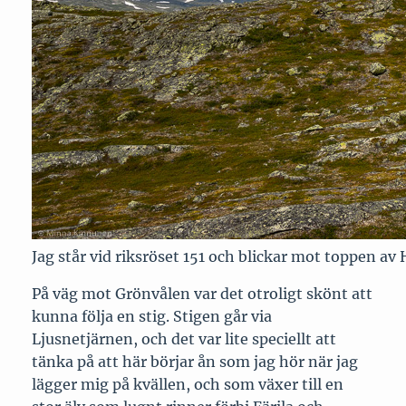
Jag står vid riksröset 151 och blickar mot toppen av
På väg mot Grönvålen var det otroligt skönt att
kunna följa en stig. Stigen går via
Ljusnetjärnen, och det var lite speciellt att
tänka på att här börjar ån som jag hör när jag
lägger mig på kvällen, och som växer till en