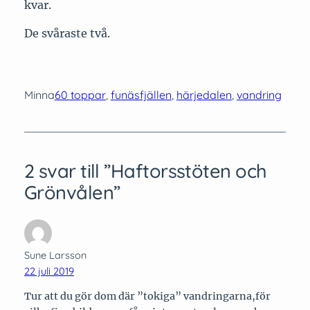
kvar.
De svåraste två.
Minna
60 toppar
, 
funäsfjällen
, 
härjedalen
, 
vandring
2 svar till ”Haftorsstöten och
Grönvålen”
Sune Larsson
22 juli 2019
Tur att du gör dom där ”tokiga” vandringarna,för