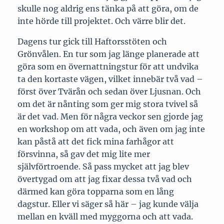
skulle nog aldrig ens tänka på att göra, om de
inte hörde till projektet. Och värre blir det.
Dagens tur gick till Haftorsstöten och
Grönvålen. En tur som jag länge planerade att
göra som en övernattningstur för att undvika
ta den kortaste vägen, vilket innebär två vad –
först över Tvärån och sedan över Ljusnan. Och
om det är nånting som ger mig stora tvivel så
är det vad. Men för några veckor sen gjorde jag
en workshop om att vada, och även om jag inte
kan påstå att det fick mina farhågor att
försvinna, så gav det mig lite mer
självförtroende. Så pass mycket att jag blev
övertygad om att jag fixar dessa två vad och
därmed kan göra topparna som en lång
dagstur. Eller vi säger så här – jag kunde välja
mellan en kväll med myggorna och att vada.