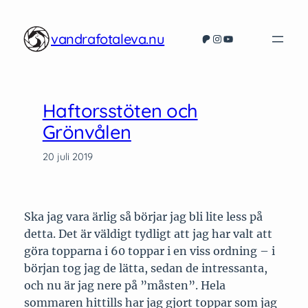
Hoppa
till
vandrafotaleva.nu
Patreon
Instagram
YouTube
innehåll
Haftorsstöten och
Grönvålen
20 juli 2019
Ska jag vara ärlig så börjar jag bli lite less på
detta. Det är väldigt tydligt att jag har valt att
göra topparna i 60 toppar i en viss ordning – i
början tog jag de lätta, sedan de intressanta,
och nu är jag nere på ”måsten”. Hela
sommaren hittills har jag gjort toppar som jag