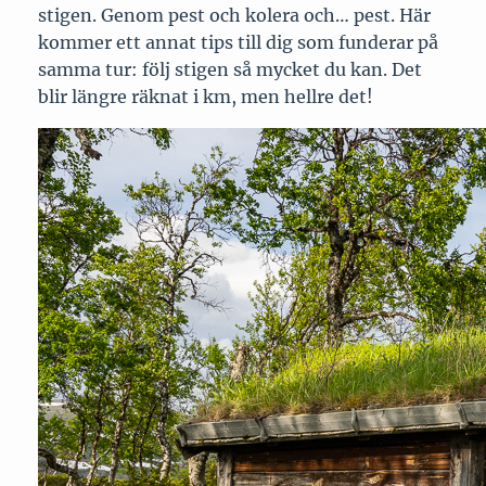
stigen. Genom pest och kolera och… pest. Här
kommer ett annat tips till dig som funderar på
samma tur: följ stigen så mycket du kan. Det
blir längre räknat i km, men hellre det!