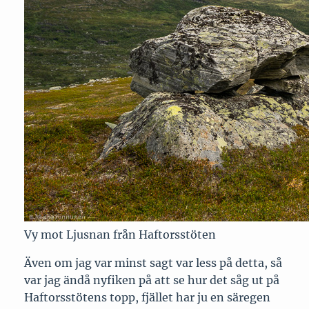
Vy mot Ljusnan från Haftorsstöten
Även om jag var minst sagt var less på detta, så
var jag ändå nyfiken på att se hur det såg ut på
Haftorsstötens topp, fjället har ju en säregen