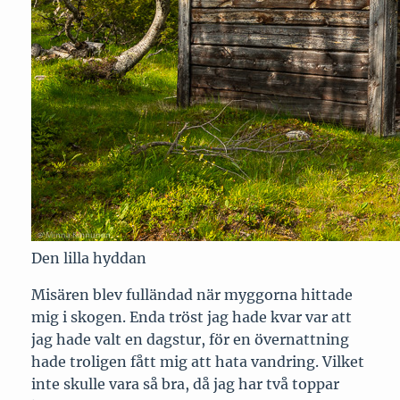
Den lilla hyddan
Misären blev fulländad när myggorna hittade
mig i skogen. Enda tröst jag hade kvar var att
jag hade valt en dagstur, för en övernattning
hade troligen fått mig att hata vandring. Vilket
inte skulle vara så bra, då jag har två toppar