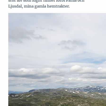
stor älv som lugnt rinner förbi Färila och
Ljusdal, mina gamla hemtrakter.