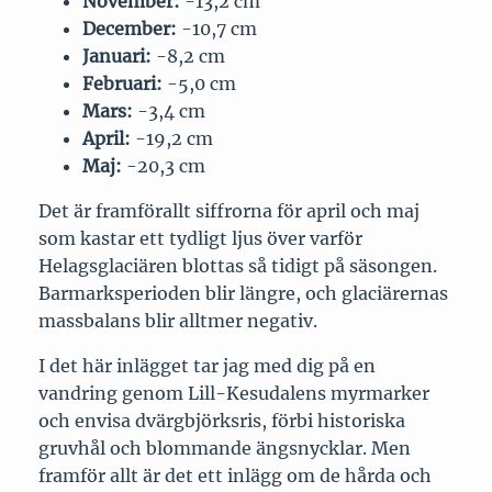
November:
-13,2 cm
December:
-10,7 cm
Januari:
-8,2 cm
Februari:
-5,0 cm
Mars:
-3,4 cm
April:
-19,2 cm
Maj:
-20,3 cm
Det är framförallt siffrorna för april och maj
som kastar ett tydligt ljus över varför
Helagsglaciären blottas så tidigt på säsongen.
Barmarksperioden blir längre, och glaciärernas
massbalans blir alltmer negativ.
I det här inlägget tar jag med dig på en
vandring genom Lill-Kesudalens myrmarker
och envisa dvärgbjörksris, förbi historiska
gruvhål och blommande ängsnycklar. Men
framför allt är det ett inlägg om de hårda och