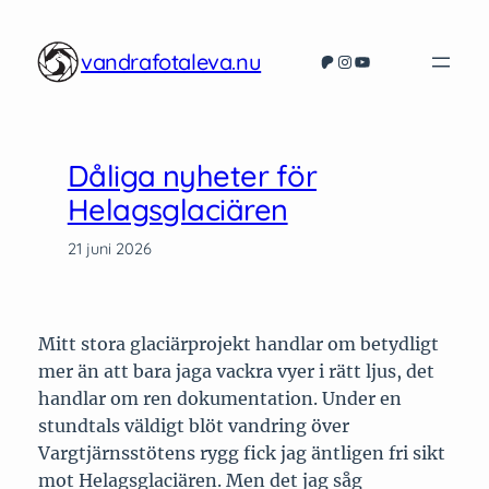
Hoppa
till
vandrafotaleva.nu
Patreon
Instagram
YouTube
innehåll
Dåliga nyheter för
Helagsglaciären
21 juni 2026
Mitt stora glaciärprojekt handlar om betydligt
mer än att bara jaga vackra vyer i rätt ljus, det
handlar om ren dokumentation. Under en
stundtals väldigt blöt vandring över
Vargtjärnsstötens rygg fick jag äntligen fri sikt
mot Helagsglaciären. Men det jag såg