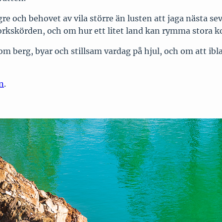
ägre och behovet av vila större än lusten att jaga nästa s
kskörden, och om hur ett litet land kan rymma stora ko
 berg, byar och stillsam vardag på hjul, och om att ibla
n
.