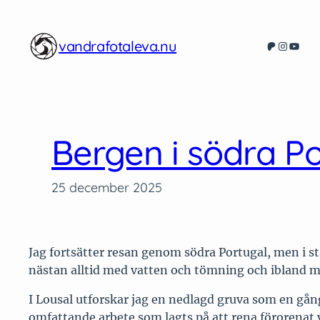
Hoppa
till
vandrafotaleva.nu
Patreon
Instagr
YouT
innehåll
Bergen i södra P
25 december 2025
Jag fortsätter resan genom södra Portugal, men i stäl
nästan alltid med vatten och tömning och ibland m
I Lousal utforskar jag en nedlagd gruva som en gång
omfattande arbete som lagts på att rena förorenat 