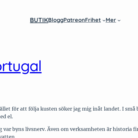
BUTIK
Blogg
Patreon
Frihet
Mer
am
ube
ortugal
let för att följa kusten söker jag mig inåt landet. I små 
ed el.
 var byns livsnerv. Även om verksamheten är historia fin
vatten.